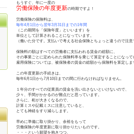
もうすぐ、年に一度の
労働保険の年度更新
の時期ですよ！
労働保険の保険料は、
毎年4月1日から翌年3月31日までの1年間
（この期間を「保険年度」といいます）を
単位として計算されることになっています。
（働いた分です。支払いで考える社会保険とちょっと違うので注意
保険料の額はすべての労働者に支払われる賃金の総額に、
その事業ごとに定められた保険料率を乗じて算定することになって
雇用保険については、被保険者の賃金の総額から保険料を算定しま
この年度更新の手続きは、
毎年6月1日から7月10日までの間に行わなければなりません。
１年分のすべての従業員の賃金を洗い出さないといけないので、
少々、手間がかかるのが難点だと思っています。
さらに、桁が大きくなるので、
計算ミスや記載ミスに注意していると、
とても神経をすり減らします。
早めに準備に取り掛かり、余裕をもって
労働保険の年度更新に取り掛かりたいものです。
・・・という願望を抱きつつ、