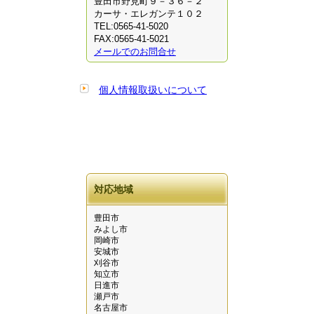
豊田市野見町９－３６－２
カーサ・エレガンテ１０２
TEL:0565-41-5020
FAX:0565-41-5021
メールでのお問合せ
個人情報取扱いについて
対応地域
豊田市
みよし市
岡崎市
安城市
刈谷市
知立市
日進市
瀬戸市
名古屋市