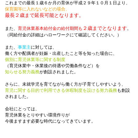
これまでの最長１歳６か月の育休が平成２９年１０月１日より、
保育園等に入れないなどの場合、
最長２歳まで延長可能となります。
２歳までとなります
また、
育児休業基本給付金の給付期間も
。
（同給付金の詳細はハローワークにて確認してください。）
また、
事業主
に対しては、
働く方や配偶者が妊娠・出産したこと等を知った場合に、
個別に育児休業等に関する制度
（育児休業中・休業後の待遇や労働条件など）を
知らせる努力義務
が創設されました。
さらに、未就学児を育てながら働く方が子育てしやすいよう、
育児に関する目的で利用できる休暇制度を設ける努力義務
も創設
されました。
会社にとっては、
育児休業をとりやすい環境作りが
今後ますます必要な時代になってきています。