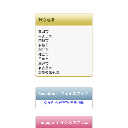
対応地域
豊田市
みよし市
岡崎市
安城市
刈谷市
知立市
日進市
瀬戸市
名古屋市
等愛知県全域
Facebook ‐フェイスブック-
なかむら経営管理事務所
Instagram
-インスタグラム-