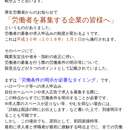
載せようと思います。
厚生労働省からのお知らせで
「労働者を募集する企業の皆様へ」
というものがありました。
労働者の募集や求人申込みの制度が変わるようです。
これは
平成３０年（２０１８年）１月１日
から施行されます。
そのページにて、
職業安定法や省令・指針の改正に伴い、
労働者の募集を行う際の労働条件の明示等について、
留意点などが５つのポイントとして記載されていました。
「労働条件の明示が必要なタイミング」
まずは
です。
ハローワーク等への求人申込み、
自社ホームページや求人広告で求人を募集する際に、
この時点からすでに労働条件を明示することが必要です。
※求人票のスペースが足りない等、やむを得ない場合には、
「詳細は面談の時にお伝えします」など書いた上で、別途明示す
ることも可能です。
しかし、この場合でも、原則として、初回面接時等、
最初に求人者と求職者が最初に接触する時点までに、全ての労働