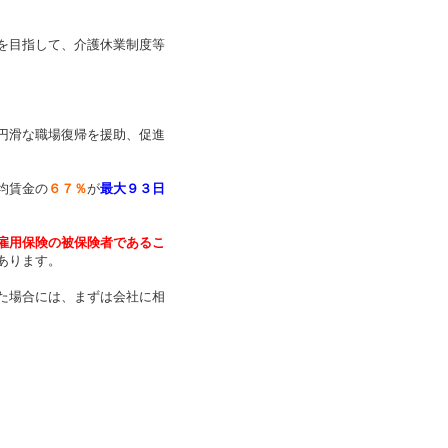
を目指して、介護休業制度等
円滑な職場復帰を援助、促進
均賃金の
６７％
が
最大９３日
雇用保険の被保険者であるこ
あります。
た場合には、まずは会社に相