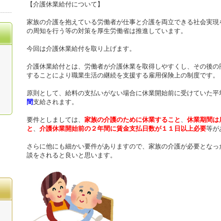
【介護休業給付について】
家族の介護を抱えている労働者が仕事と介護を両立できる社会実現
の周知を行う等の対策を厚生労働省は推進しています。
今回は介護休業給付を取り上げます。
介護休業給付とは、労働者が介護休業を取得しやすくし、その後の
することにより職業生活の継続を支援する雇用保険上の制度です。
原則として、給料の支払いがない場合に休業開始前に受けていた平
間
支給されます。
要件としましては、
家族の介護のために休業すること
、
休業期間は
と
、
介護休業開始前の２年間に賃金支払日数が１１日以上必要
等が
さらに他にも細かい要件がありますので、家族の介護が必要となっ
談をされると良いと思います。