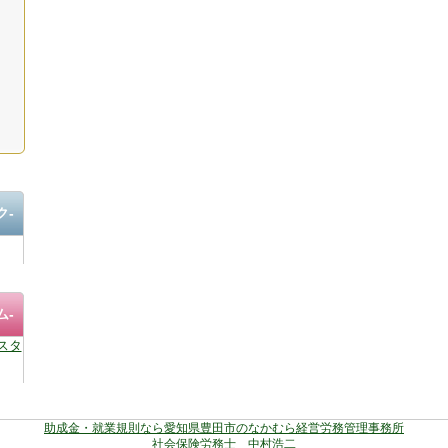
ク-
ム-
スタ
助成金・就業規則なら愛知県豊田市のなかむら経営労務管理事務所
社会保険労務士 中村浩二